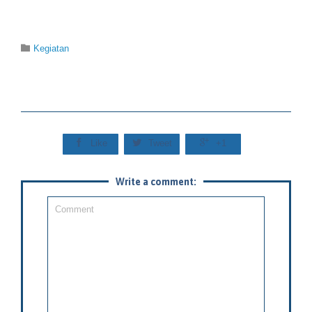
Category

Kegiatan



Like
Tweet
+1
Write a comment: