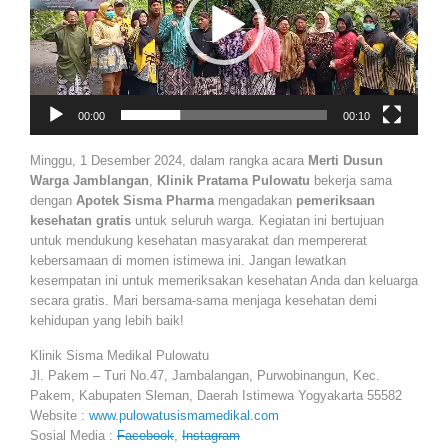
00:00
00:10
Minggu, 1 Desember 2024, dalam rangka acara
Merti Dusun
Warga Jamblangan
,
Klinik Pratama Pulowatu
bekerja sama
dengan
Apotek Sisma Pharma
mengadakan
pemeriksaan
kesehatan gratis
untuk seluruh warga. Kegiatan ini bertujuan
untuk mendukung kesehatan masyarakat dan mempererat
kebersamaan di momen istimewa ini. Jangan lewatkan
kesempatan ini untuk memeriksakan kesehatan Anda dan keluarga
secara gratis. Mari bersama-sama menjaga kesehatan demi
kehidupan yang lebih baik!
Klinik Sisma Medikal Pulowatu
Jl. Pakem – Turi No.47, Jambalangan, Purwobinangun, Kec.
Pakem, Kabupaten Sleman, Daerah Istimewa Yogyakarta 55582
Website :
www.pulowatusismamedikal.com
Sosial Media :
Facebook
,
Instagram