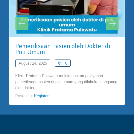
Pemeriksaan Pasien oleh Dokter di
Poli Umum
Comments
August 14, 2025

0
Klinik Pratama Pulowatu melaksanakan pelayanan
pemeriksaan pasien di poli umum yang dilakukan langsung
oleh dokter….
Posted in:
Kegiatan