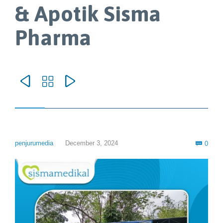
& Apotik Sisma
Pharma



Com
penjurumedia
December 3, 2024
0
