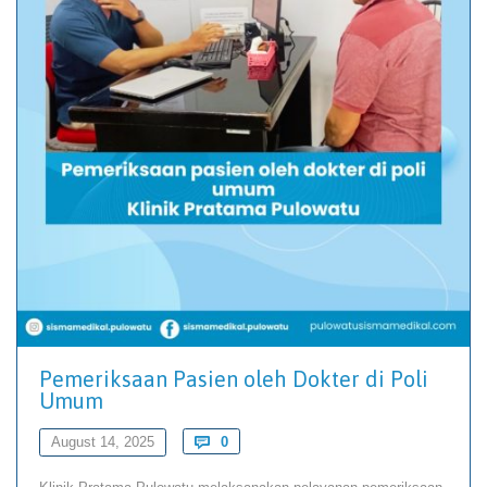
Pemeriksaan Pasien oleh Dokter di Poli
Umum
Comments
August 14, 2025

0