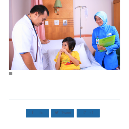
Category




Like
Tweet
+1