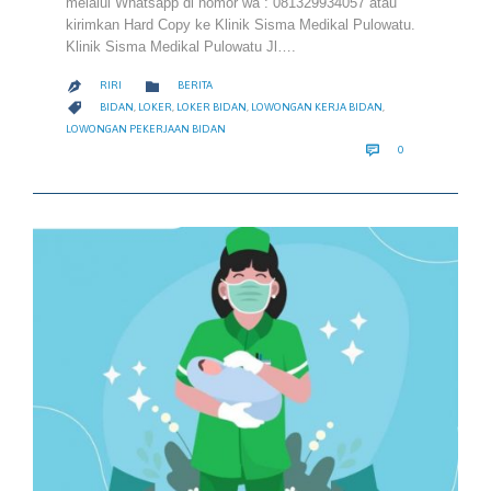
melalui Whatsapp di nomor wa : 081329934057 atau
kirimkan Hard Copy ke Klinik Sisma Medikal Pulowatu.
Klinik Sisma Medikal Pulowatu Jl….
CATEGORY

RIRI
BERITA

CATEGORY

BIDAN
,
LOKER
,
LOKER BIDAN
,
LOWONGAN KERJA BIDAN
,
LOWONGAN PEKERJAAN BIDAN
COMMENTS

0