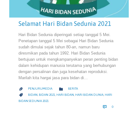
Selamat Hari Bidan Sedunia 2021
Hari Bidan Sedunia diperingati setiap tanggal 5 Mei.
Penetapan tanggal 5 Mei sebagai Hari Bidan Sedunia
sudah dimulai sejak tahun 80-an, namun baru
diresmikan pada tahun 1992. Hari Bidan Sedunia
bertujuan untuk mengkampanyekan peran penting bidan
dalam kehidupan manusia terutama yang berhubungan
dengan persalinan dan juga kesehatan reproduksi.
Marilah kita hargai jasa para bidan di…
CATEGORY

PENJURUMEDIA
BERITA

CATEGORY

BIDAN
,
BIDAN 2021
,
HARI BIDAN
,
HARI BIDAN DUNIA
,
HARI
BIDAN SEDUNIA 2021
COMMENTS

0