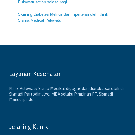
Pulowatu setiap selasa pagi
Skrining Diabetes Melitus dan Hipertensi oleh Klinik
Sisma Medikal Pulowatu
Layanan Kesehatan
Klinik Pulowatu Sisma Medikal digagas dan diprakarsai oleh dr.
Sismadi Partodimulyo, MBA selaku Pimpinan PT. Sismadi
Mancorpindo.
Jejaring Klinik