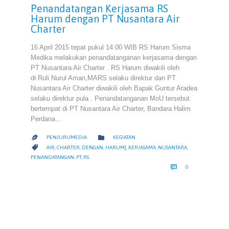
Penandatangan Kerjasama RS
Harum dengan PT Nusantara Air
Charter
16 April 2015 tepat pukul 14:00 WIB RS Harum Sisma
Medika melakukan penandatanganan kerjasama dengan
PT Nusantara Air Charter . RS Harum diwakili oleh
dr.Ruli Nurul Aman,MARS selaku direktur dan PT
Nusantara Air Charter diwakili oleh Bapak Guntur Aradea
selaku direktur pula . Penandatanganan MoU tersebut
bertempat di PT Nusantara Air Charter, Bandara Halim
Perdana…
CATEGORY

PENJURUMEDIA
KEGIATAN

CATEGORY

AIR
,
CHARTER
,
DENGAN
,
HARUM]
,
KERJASAMA
,
NUSANTARA
,
PENANDATANGAN
,
PT
,
RS
COMMENTS

0