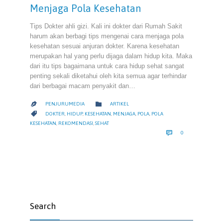
Menjaga Pola Kesehatan
Tips Dokter ahli gizi. Kali ini dokter dari Rumah Sakit
harum akan berbagi tips mengenai cara menjaga pola
kesehatan sesuai anjuran dokter. Karena kesehatan
merupakan hal yang perlu dijaga dalam hidup kita. Maka
dari itu tips bagaimana untuk cara hidup sehat sangat
penting sekali diketahui oleh kita semua agar terhindar
dari berbagai macam penyakit dan…
CATEGORY

PENJURUMEDIA
ARTIKEL

CATEGORY

DOKTER
,
HIDUP
,
KESEHATAN
,
MENJAGA
,
POLA
,
POLA
KESEHATAN
,
REKOMENDASI
,
SEHAT
COMMENTS

0
Search