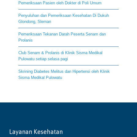
Pemeriksaan Pasien oleh Dokter di Poli Umum
Penyuluhan dan Pemeriksaan Kesehatan Di Dukuh
Glondong, Sleman
Pemeriksaan Tekanan Darah Peserta Senam dan
Prolanis
Club Senam & Prolanis di Klinik Sisma Medikal
Pulowatu setiap selasa pagi
Skrining Diabetes Melitus dan Hipertensi oleh Klinik
Sisma Medikal Pulowatu
Layanan Kesehatan