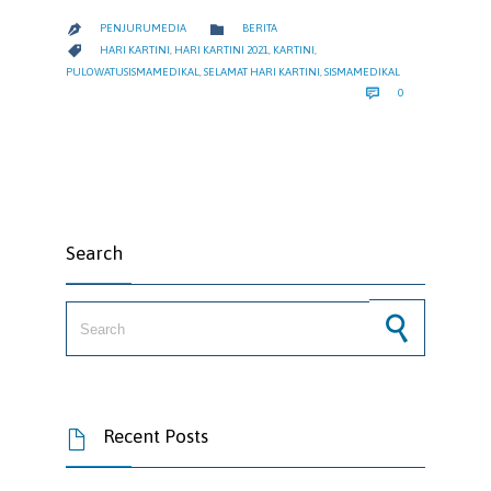
CATEGORY

PENJURUMEDIA
BERITA

CATEGORY

HARI KARTINI
,
HARI KARTINI 2021
,
KARTINI
,
PULOWATUSISMAMEDIKAL
,
SELAMAT HARI KARTINI
,
SISMAMEDIKAL
COMMENTS

0
Search
Search for:
Recent Posts
