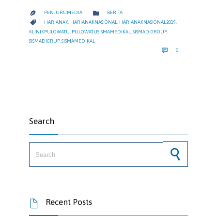
CATEGORY

PENJURUMEDIA
BERITA

CATEGORY

HARIANAK
,
HARIANAKNASIONAL
,
HARIANAKNASIONAL2019
,
KLINIKPULOWATU
,
PULOWATUSISMAMEDIKAL
,
SISMADIGROUP
,
SISMADIGRUP
,
SISMAMEDIKAL
COMMENTS

0
Search
Search for:
Recent Posts
