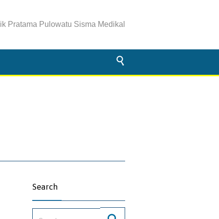
nik Pratama Pulowatu Sisma Medikal

Search
Search for: