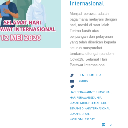
Internasional
Menjadi perawat adalah
bagaimana melayani dengan
hati, meski di saat lelah.
Terima kasih atas
perjuangan dan pelayanan
yang telah diberikan kepada
seluruh masyarakat
terutama ditengah pandemi
Covid19. Selamat Hari
Perawat Internasional.
PENJURUMEDIA

CATEGORY

BERITA
CATEGORY

HARIPERAWATINTERNASIONAL
,
HARIPERAWATSEDUNIA
,
SISMADIGROUP
,
SISMADIGRUP
,
SISMAMEDIKAINTERNASIONAL
,
SISMAMEDIKAL
,
WORLDNURSEDAY
COMMENTS

0