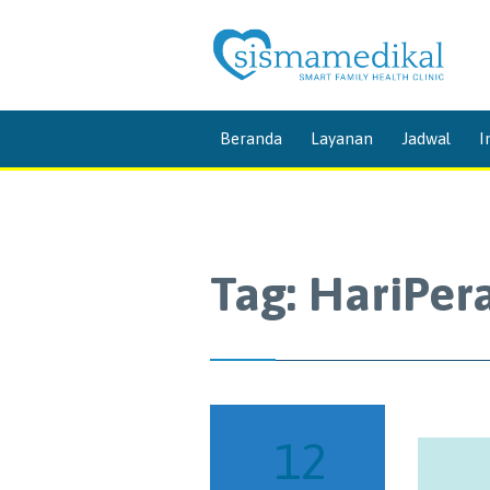
Beranda
Layanan
Jadwal
I
Tag:
HariPer
12