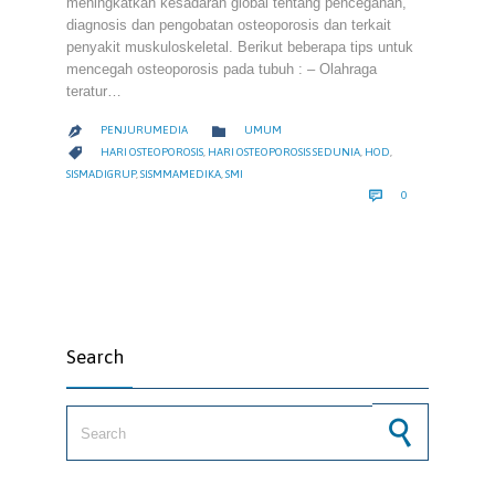
meningkatkan kesadaran global tentang pencegahan,
diagnosis dan pengobatan osteoporosis dan terkait
penyakit muskuloskeletal. Berikut beberapa tips untuk
mencegah osteoporosis pada tubuh : – Olahraga
teratur…
CATEGORY

PENJURUMEDIA
UMUM

CATEGORY

HARI OSTEOPOROSIS
,
HARI OSTEOPOROSIS SEDUNIA
,
HOD
,
SISMADIGRUP
,
SISMMAMEDIKA
,
SMI
COMMENTS

0
Search
Search for: