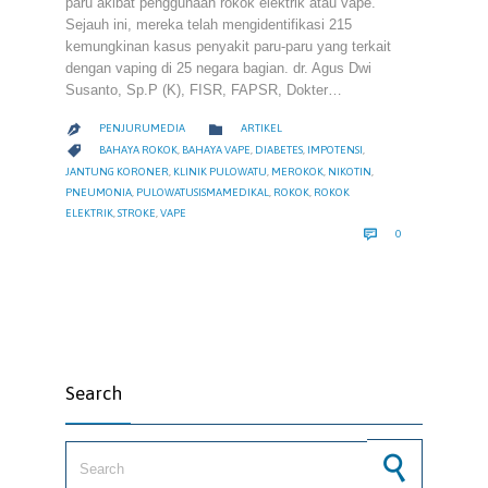
paru akibat penggunaan rokok elektrik atau vape.
Sejauh ini, mereka telah mengidentifikasi 215
kemungkinan kasus penyakit paru-paru yang terkait
dengan vaping di 25 negara bagian. dr. Agus Dwi
Susanto, Sp.P (K), FISR, FAPSR, Dokter…
CATEGORY

PENJURUMEDIA
ARTIKEL

CATEGORY

BAHAYA ROKOK
,
BAHAYA VAPE
,
DIABETES
,
IMPOTENSI
,
JANTUNG KORONER
,
KLINIK PULOWATU
,
MEROKOK
,
NIKOTIN
,
PNEUMONIA
,
PULOWATUSISMAMEDIKAL
,
ROKOK
,
ROKOK
ELEKTRIK
,
STROKE
,
VAPE
COMMENTS

0
Search
Search for: