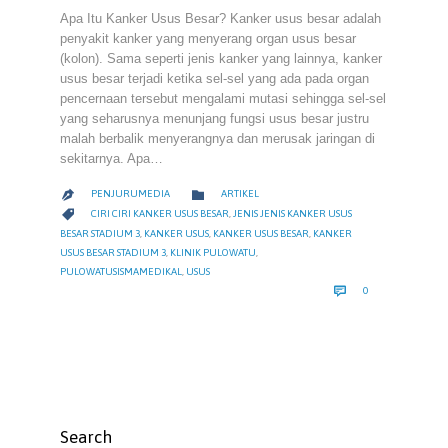
Apa Itu Kanker Usus Besar? Kanker usus besar adalah
penyakit kanker yang menyerang organ usus besar
(kolon). Sama seperti jenis kanker yang lainnya, kanker
usus besar terjadi ketika sel-sel yang ada pada organ
pencernaan tersebut mengalami mutasi sehingga sel-sel
yang seharusnya menunjang fungsi usus besar justru
malah berbalik menyerangnya dan merusak jaringan di
sekitarnya. Apa…
CATEGORY

PENJURUMEDIA
ARTIKEL

CATEGORY

CIRI CIRI KANKER USUS BESAR
,
JENIS JENIS KANKER USUS
BESAR STADIUM 3
,
KANKER USUS
,
KANKER USUS BESAR
,
KANKER
USUS BESAR STADIUM 3
,
KLINIK PULOWATU
,
PULOWATUSISMAMEDIKAL
,
USUS
COMMENTS

0
Search