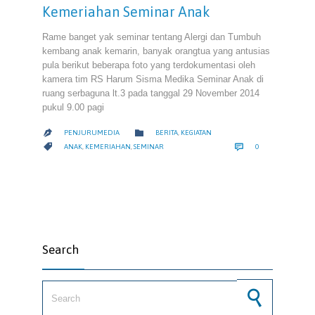
Kemeriahan Seminar Anak
Rame banget yak seminar tentang Alergi dan Tumbuh
kembang anak kemarin, banyak orangtua yang antusias
pula berikut beberapa foto yang terdokumentasi oleh
kamera tim RS Harum Sisma Medika Seminar Anak di
ruang serbaguna lt.3 pada tanggal 29 November 2014
pukul 9.00 pagi
CATEGORY

PENJURUMEDIA
BERITA
,
KEGIATAN

COMMENTS
CATEGORY


ANAK
,
KEMERIAHAN
,
SEMINAR
0
Search
Search for: