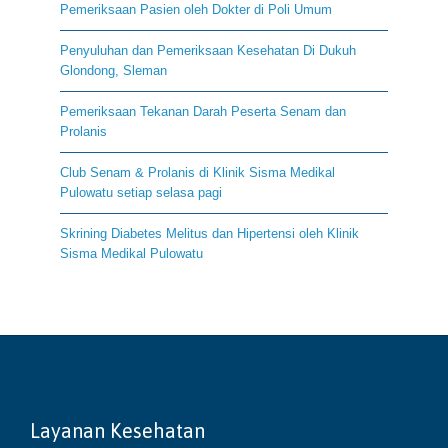
Pemeriksaan Pasien oleh Dokter di Poli Umum
Penyuluhan dan Pemeriksaan Kesehatan Di Dukuh
Glondong, Sleman
Pemeriksaan Tekanan Darah Peserta Senam dan
Prolanis
Club Senam & Prolanis di Klinik Sisma Medikal
Pulowatu setiap selasa pagi
Skrining Diabetes Melitus dan Hipertensi oleh Klinik
Sisma Medikal Pulowatu
Layanan Kesehatan