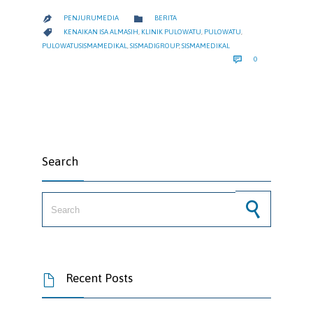
CATEGORY

PENJURUMEDIA
BERITA

CATEGORY

KENAIKAN ISA ALMASIH
,
KLINIK PULOWATU
,
PULOWATU
,
PULOWATUSISMAMEDIKAL
,
SISMADIGROUP
,
SISMAMEDIKAL
COMMENTS

0
Search
Search for:
Recent Posts
