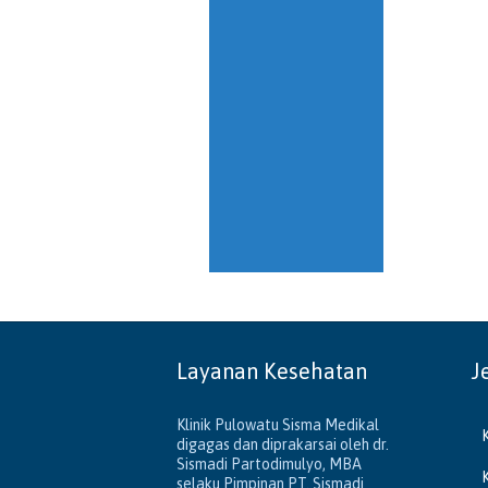
Layanan Kesehatan
J
Klinik Pulowatu Sisma Medikal
digagas dan diprakarsai oleh dr.
Sismadi Partodimulyo, MBA
selaku Pimpinan PT. Sismadi