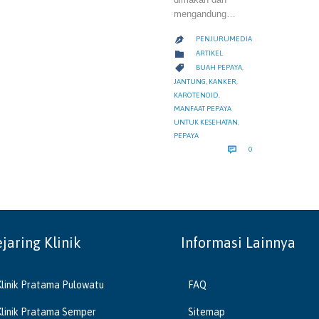
mengandung…
PENJURUMEDIA

CATEGORY

ARTIKEL
CATEGORY

BUAH PEPAYA
,
JANTUNG
,
KANKER
,
KAROTENOID
,
MANFAAT PEPAYA
UNTUK KESEHATAN
,
PEPAYA
COMMENTS

0
ejaring Klinik
Informasi Lainnya
Klinik Pratama Pulowatu
FAQ
Klinik Pratama Semper
Sitemap