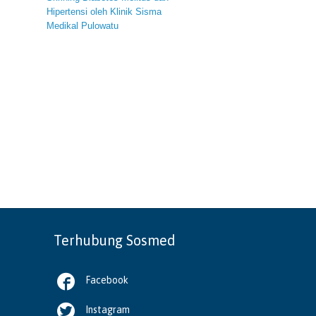
Hipertensi oleh Klinik Sisma
Medikal Pulowatu
Terhubung Sosmed

Facebook

Instagram