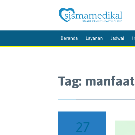
Beranda
Layanan
Jadwal
I
Tag:
manfaat
27