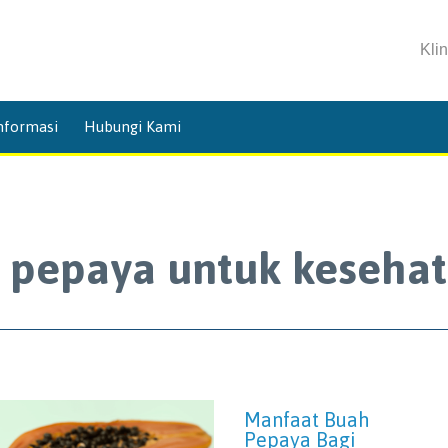
Kli
Skip
nformasi
Hubungi Kami
to
content
 pepaya untuk keseha
Manfaat Buah
Pepaya Bagi