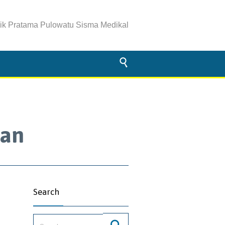
nik Pratama Pulowatu Sisma Medikal

tan
Search
Search for: