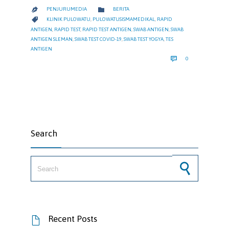
CATEGORY

PENJURUMEDIA
BERITA

CATEGORY

KLINIK PULOWATU
,
PULOWATUSISMAMEDIKAL
,
RAPID
ANTIGEN
,
RAPID TEST
,
RAPID TEST ANTIGEN
,
SWAB ANTIGEN
,
SWAB
ANTIGEN SLEMAN
,
SWAB TEST COVID-19
,
SWAB TEST YOGYA
,
TES
ANTIGEN
COMMENTS

0
Search
Search for:
Recent Posts
