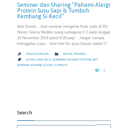
Seminar dan Sharing “Pahami Alergi
Protein Susu Sapi & Tumbuh
Kembang Si Kecil”
Mari Bunda .. ikuti seminar mengenai Anak yukk di RS
Harum Sisma Medika ruang serbaguna lt.3 pada tanggal
29 November 2014 pukul 9.00 pagi .. Jangan sampai
ketinggalan yaaa .. tiket free lho ayoo buruan daftar !!!
CATEGORY

PENJURUMEDIA
BERITA
,
PROMOSI

CATEGORY

ALERGI
,
DAN
,
KECIL
,
KEMBANG
,
PAHAMI
,
PROTEIN
,
SAPI
,
SEMINAR
,
SHARING
,
SI
,
SUSU
,
TUMBUH
COMMENTS

0
Search
Search for: