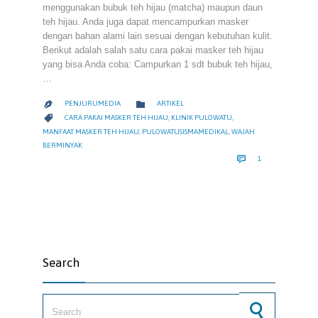
menggunakan bubuk teh hijau (matcha) maupun daun
teh hijau. Anda juga dapat mencampurkan masker
dengan bahan alami lain sesuai dengan kebutuhan kulit.
Berikut adalah salah satu cara pakai masker teh hijau
yang bisa Anda coba: Campurkan 1 sdt bubuk teh hijau,
…
CATEGORY

PENJURUMEDIA
ARTIKEL

CATEGORY

CARA PAKAI MASKER TEH HIJAU
,
KLINIK PULOWATU
,
MANFAAT MASKER TEH HIJAU
,
PULOWATUSISMAMEDIKAL
,
WAJAH
BERMINYAK
COMMENT

1
Search
Search for: