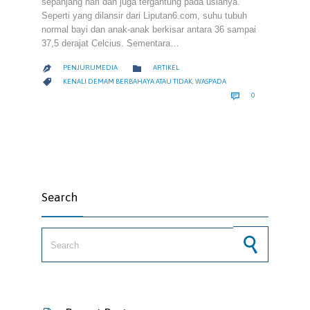
sepanjang hari dan juga tergantung pada usianya.
Seperti yang dilansir dari Liputan6.com, suhu tubuh
normal bayi dan anak-anak berkisar antara 36 sampai
37,5 derajat Celcius. Sementara…
CATEGORY

PENJURUMEDIA
ARTIKEL

CATEGORY

KENALI DEMAM BERBAHAYA ATAU TIDAK
,
WASPADA
COMMENTS

0
Search
Search for: