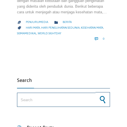
dengan masalah kebutaan dan gangguan penglihatan
yang diderita oleh penduduk dunia. Berikut beberapa
cara untuk menjegah atau menjaga kesehatan mata,…
CATEGORY

PENJURUMEDIA
BERITA

CATEGORY

HARI MATA
,
HARI PENGLIHATAN SEDUNIA
,
KESEHATAN MATA
,
SISMAMEDIKAL
,
WORLD SIGHTDAY
COMMENTS

0
Search
Search for: