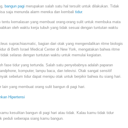
ng,
bangun pagi
merupakan salah satu hal tersulit untuk dilakukan. Tidak
 bisa saja menunda alarm mereka dan kembali
tidur
.
lum tentu kemalasan yang membuat orang-orang sulit untuk membuka mata
sebabkan oleh waktu kerja tubuh yang tidak sesuai dengan tuntutan waktu
cleus suprachiasmatic, bagian dari otak yang mengendalikan ritme biologis
idur di Beth Israel Medical Center di New York, mengatakan bahwa ritme
li tidak selaras dengan tuntutan waktu untuk memulai kegiatan.
oleh fase tidur yang tertunda. Salah satu penyebabnya adalah paparan
 handphone, komputer, lampu baca, dan televisi. Otak sangat sensitif
yak sebelum tidur dapat menipu otak untuk berpikir bahwa itu siang hari.
or lain yang membuat orang sulit bangun di pagi hari.
nkan Hipertensi
mu kesulitan bangun di pagi hari atau tidak. Kalau kamu tidak tidur
ak peduli seberapa siang kamu bangun.