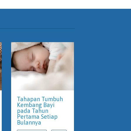
Tahapan Tumbuh
Jenis-jenis Kan
Kembang Bayi
Tulang
pada Tahun
ments
Pertama Setiap
April 12, 2021

Bulannya
Kanker tulang jarang terj