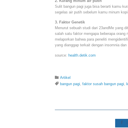
2. Kurang minum air putih
Sulit bangun pagi juga bisa berarti kamu k
segelas air putih sebelum kamu minum kopi
3. Faktor Genetik
Menurut sebuah studi dari 23andMe yang dit
salah satu faktor mengapa beberapa orang me
melaporkan bahwa para peneliti mengidentif
yang dianggap terkait dengan insomnia dan 
source:
health.detik.com
Category

Artikel
Tags

bangun pagi
,
faktor susah bangun pagi
,
k
