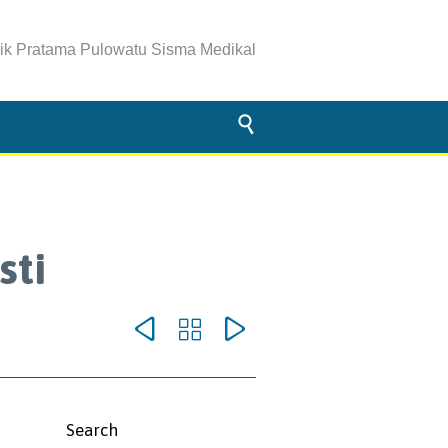
nik Pratama Pulowatu Sisma Medikal

sti



omments
Search