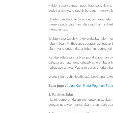
Faktor susah bangun pagi, bagi banyak ora
peduli alarm yang sudah berbunyi, mereka
Dikutip dari Popular Science, ternyata be
mereka pada pagi hari. Bisa jadi hal ini di
memulai hari.
Waktu kerja tubuh kita dikendalikan oleh nu
tubuh. Jean Matheson, spesialis gangguan t
alami yang sudah diatur tubuh ini sering ka
Ketidakselarasan ini bisa jadi diakibatkan 
cahaya artifisial yang dihasilkan oleh layar
terhadap cahaya. Paparan cahaya terlalu ban
Dilansir dari detikHealth, ada beberapa fakt
Baca juga :
Jalan Kaki Pada Pagi hari Turu
1. Kualitas tidur
Hal ini berperan dalam menentukan apakah ka
dengan nyenyak, kamu akan tetap lelah tid