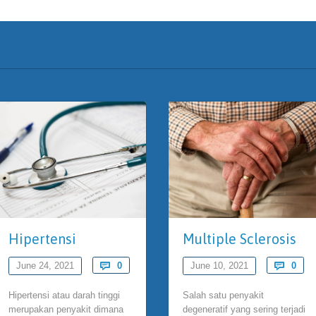
Hipertensi
Multiple Sclerosis
Comments
Com
June 24, 2021

0
June 10, 2021

0
Hipertensi atau darah tinggi
Salah satu penyakit
merupakan penyakit dimana
degeneratif yang sering terjadi