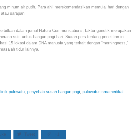
urang minum air putih. Para ahli merekomendasikan memulai hari dengan
 atau sarapan.
erbitkan dalam jurnal Nature Communications, faktor genetik merupakan
rasa sulit untuk bangun pagi hari. Siaran pers tentang penelitian ini
ikasi 15 lokasi dalam DNA manusia yang terkait dengan “morningness,”
masalah tidur lainnya.
linik pulowatu
,
penyebab susah bangun pagi
,
pulowatusismamedikal


Like
Tweet
+1