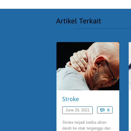
Artikel Terkait
Stroke
Comments
June 29, 2021

0
Stroke terjadi ketika aliran
darah ke otak terganggu dan