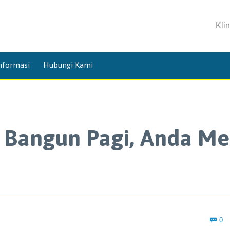
Kli
Skip
nformasi
Hubungi Kami
to
content
 Bangun Pagi, Anda Me
C
0
