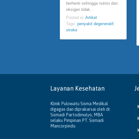
berhenti sehingga nutrisi dan
oksigen tidak…
Posted in:
Artikel
Tags:
penyakit degeneratif
,
stroke
Layanan Kesehatan
J
Klinik Pulowatu Sisma Medikal
digagas dan diprakarsai oleh dr.
Sismadi Partodimulyo, MBA
selaku Pimpinan PT. Sismadi
Mancorpindo.