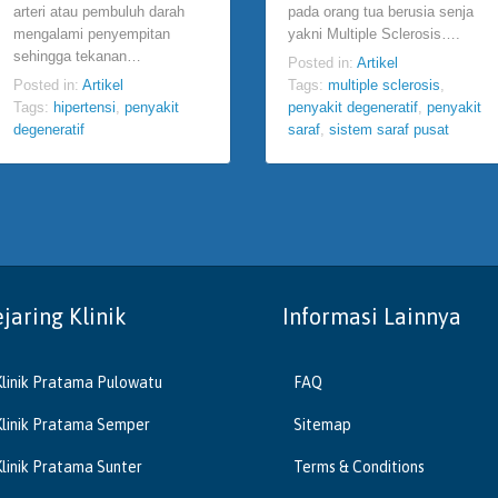
arteri atau pembuluh darah
pada orang tua berusia senja
mengalami penyempitan
yakni Multiple Sclerosis….
sehingga tekanan…
Posted in:
Artikel
Posted in:
Artikel
Tags:
multiple sclerosis
,
Tags:
hipertensi
,
penyakit
penyakit degeneratif
,
penyakit
degeneratif
saraf
,
sistem saraf pusat
ejaring Klinik
Informasi Lainnya
Klinik Pratama Pulowatu
FAQ
Klinik Pratama Semper
Sitemap
Klinik Pratama Sunter
Terms & Conditions