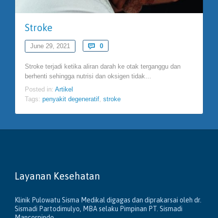
Stroke
Comments
June 29, 2021

0
Stroke terjadi ketika aliran darah ke otak terganggu dan
berhenti sehingga nutrisi dan oksigen tidak…
Posted in:
Artikel
Tags:
penyakit degeneratif
,
stroke
Layanan Kesehatan
Klinik Pulowatu Sisma Medikal digagas dan diprakarsai oleh dr.
Sismadi Partodimulyo, MBA selaku Pimpinan PT. Sismadi
Mancorpindo.