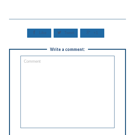



Like
Tweet
+1
Write a comment: