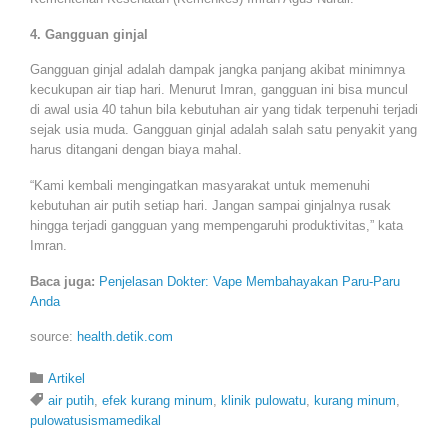
4. Gangguan ginjal
Gangguan ginjal adalah dampak jangka panjang akibat minimnya
kecukupan air tiap hari. Menurut Imran, gangguan ini bisa muncul
di awal usia 40 tahun bila kebutuhan air yang tidak terpenuhi terjadi
sejak usia muda. Gangguan ginjal adalah salah satu penyakit yang
harus ditangani dengan biaya mahal.
“Kami kembali mengingatkan masyarakat untuk memenuhi
kebutuhan air putih setiap hari. Jangan sampai ginjalnya rusak
hingga terjadi gangguan yang mempengaruhi produktivitas,” kata
Imran.
Baca juga:
Penjelasan Dokter: Vape Membahayakan Paru-Paru
Anda
source:
health.detik.com
Category

Artikel
Tags

air putih
,
efek kurang minum
,
klinik pulowatu
,
kurang minum
,
pulowatusismamedikal