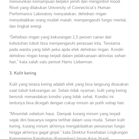
menurunkan kemampuan berpikir jernih dan mengontrol mood.
Riset yang dilakukan University of Connecticut’s Human
Performance Laboratory menyatakan, dehidrasi ringan
menyebabkan orang mudah marah, mempengaruhi fungsi mental,
dan tingkat energi.
“Dehidrasi ringan yang kekurangan 1,5 persen cairan dari
kebutuhan tubuh bisa mempengaruhi perasaan kita. Terutama
pada wanita yang lebih peka apda efek dehidrasi ringan. Kondiri
dehidrasi ringan kerap terjadi dalam pelaksanaan aktivitas sehari-
hari,” kata salah satu periset Harris Lieberman.
3. Kulit kering
Kulit yang terasa kering adalah efek yang bisa langsung dirasakan
saat tubuh kekurangan air. Selain tidak nyaman, kulit yang kering
bersisik menandakan kondisi yang tidak sehat. Kondisi ini
tentunya bisa dicegah dengan cukup minum air putih setiap hari.
“Minumlah sebelum haus. Dampak kurang minum yang terjadi
sejak dini biasanya segera terlihat dalam usia muda. Selain kulit
kering, kurang minum akhirnya mengakibatkan penurunan fungsi
hingga akhirnya gagal ginjal,” kata Direktur Kesehatan Lingkungan
Kementerian Kesehatan (Kemenkes) Imran Agus Nurali.