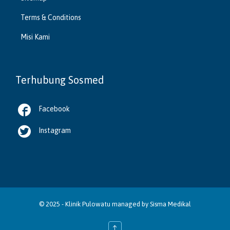
Terms & Conditions
Misi Kami
Terhubung Sosmed

Facebook

Instagram
© 2025 -
Klinik Pulowatu
managed by
Sisma Medikal
↑