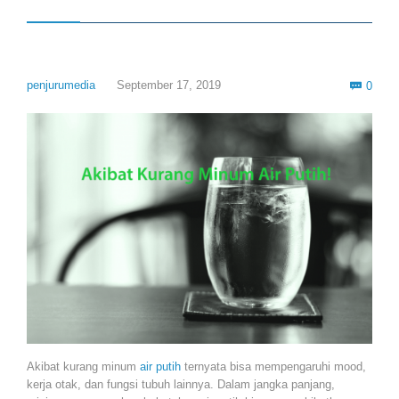
Com
penjurumedia
September 17, 2019
0

Akibat kurang minum
air putih
ternyata bisa mempengaruhi mood,
kerja otak, dan fungsi tubuh lainnya. Dalam jangka panjang,