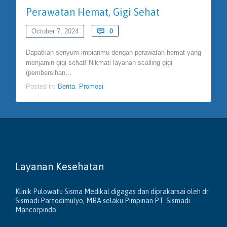
Perawatan Hemat, Gigi Sehat
Comments
October 7, 2024

0
Dapatkan senyum impianmu dengan perawatan hemat yang
menjamin gigi sehat! Nikmati layanan scalling gigi
(pembersihan…
Posted in:
Berita
,
Promosi
Layanan Kesehatan
Klinik Pulowatu Sisma Medikal digagas dan diprakarsai oleh dr.
Sismadi Partodimulyo, MBA selaku Pimpinan PT. Sismadi
Mancorpindo.