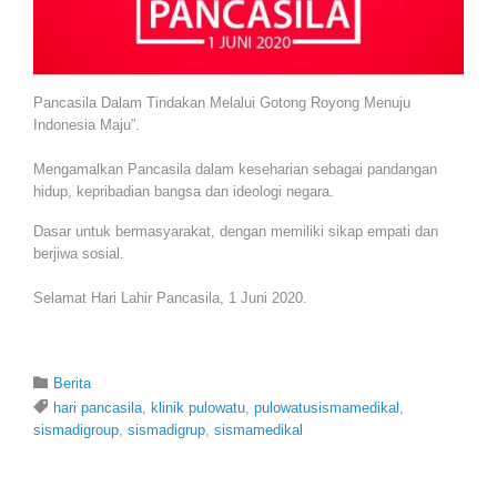
Pancasila Dalam Tindakan Melalui Gotong Royong Menuju
Indonesia Maju”.
Mengamalkan Pancasila dalam keseharian sebagai pandangan
hidup, kepribadian bangsa dan ideologi negara.
Dasar untuk bermasyarakat, dengan memiliki sikap empati dan
berjiwa sosial.⁣
Selamat Hari Lahir Pancasila, 1 Juni 2020.
Category

Berita
Tags

hari pancasila
,
klinik pulowatu
,
pulowatusismamedikal
,
sismadigroup
,
sismadigrup
,
sismamedikal