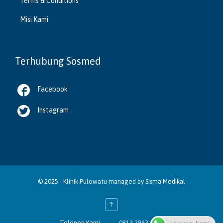
Terms & Conditions
Misi Kami
Terhubung Sosmed

Facebook

Instagram
© 2025 -
Klinik Pulowatu
managed by
Sisma Medikal
↑

Telepon Kami
0813 2993 4055