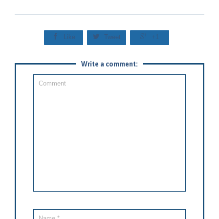



Like
Tweet
+1
Write a comment: