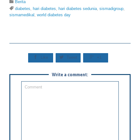
Category

Berita
Tags

diabetes
,
hari diabetes
,
hari diabetes sedunia
,
sismadigroup
,
sismamedikal
,
world diabetes day



Like
Tweet
+1
Write a comment: