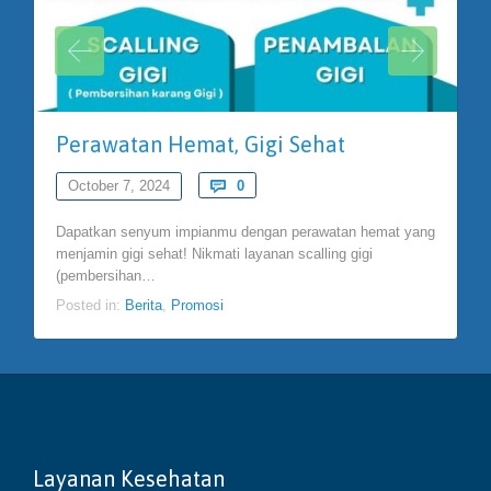
Perawatan Hemat, Gigi Sehat
Comments
October 7, 2024

0
Dapatkan senyum impianmu dengan perawatan hemat yang
menjamin gigi sehat! Nikmati layanan scalling gigi
(pembersihan…
Posted in:
Berita
,
Promosi
Layanan Kesehatan