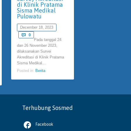
di Klinik Pratama
Sisma Medikal
October 6, 2022
Pulowatu
Comments

0
Dibutuhkan Se
December 18, 2023
!! Saat ini Klinik Sisma
Medikal Pulowatu di wil
Comments

0
Pada tanggal 24
Kabupaten Sleman, Dae
dan 26 November 2023,
Istimewa…
dilaksanakan Survei
Posted in:
Berita
Akreditasi di Klinik Pratama
Sisma Medikal…
Posted in:
Berita
Terhubung Sosmed

Facebook