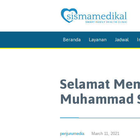
Beranda
Layanan
Jadwal
I
Selamat Memp
Muhammad S
penjurumedia
March 11, 2021