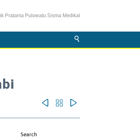
nik Pratama Pulowatu Sisma Medikal

abi



omments
Search