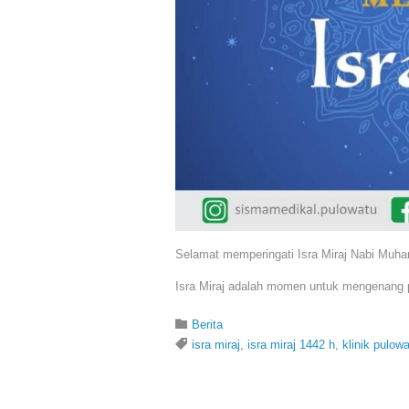
Selamat memperingati Isra Miraj Nabi Mu
Isra Miraj adalah momen untuk mengenang pe
Category

Berita
Tags

isra miraj
,
isra miraj 1442 h
,
klinik pulow