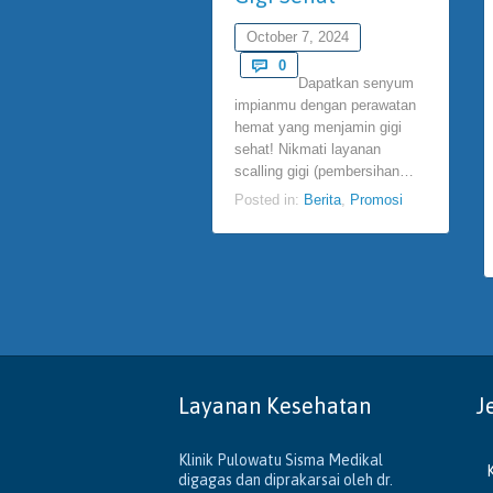
October 7, 2024
Comments

0
Dapatkan senyum
impianmu dengan perawatan
hemat yang menjamin gigi
sehat! Nikmati layanan
scalling gigi (pembersihan…
Posted in:
Berita
,
Promosi
Layanan Kesehatan
J
Klinik Pulowatu Sisma Medikal
digagas dan diprakarsai oleh dr.