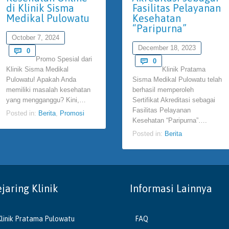
di Klinik Sisma
Fasilitas Pelayanan
Medikal Pulowatu
Kesehatan
“Paripurna”
October 7, 2024
December 18, 2023
Comments

0
Promo Spesial dari
Comments

0
Klinik Sisma Medikal
Klinik Pratama
Pulowatu! Apakah Anda
Sisma Medikal Pulowatu telah
memiliki masalah kesehatan
berhasil memperoleh
yang mengganggu? Kini,…
Sertifikat Akreditasi sebagai
Fasilitas Pelayanan
Posted in:
Berita
,
Promosi
Kesehatan “Paripurna”….
Posted in:
Berita
ejaring Klinik
Informasi Lainnya
Klinik Pratama Pulowatu
FAQ