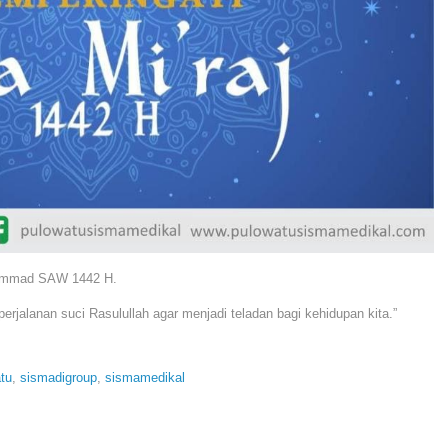
hammad SAW 1442 H.
rjalanan suci Rasulullah agar menjadi teladan bagi kehidupan kita.”
atu
,
sismadigroup
,
sismamedikal