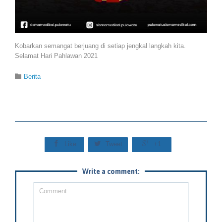
Kobarkan semangat berjuang di setiap jengkal langkah kita.
Selamat Hari Pahlawan 2021
Category

Berita



Like
Tweet
+1
Write a comment: