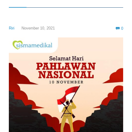
Com
Riri
November 10, 2021
0
