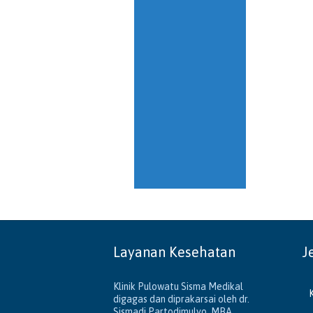
Layanan Kesehatan
J
Klinik Pulowatu Sisma Medikal
digagas dan diprakarsai oleh dr.
Sismadi Partodimulyo, MBA