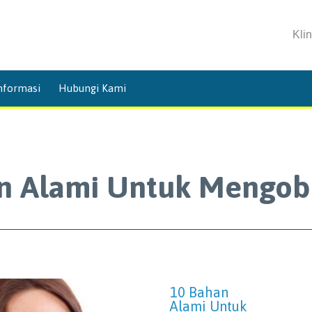
Kli
Skip
nformasi
Hubungi Kami
to
content
n Alami Untuk Mengoba
10 Bahan
Alami Untuk