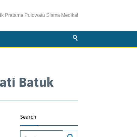
nik Pratama Pulowatu Sisma Medikal

ti Batuk
Search
Search for: