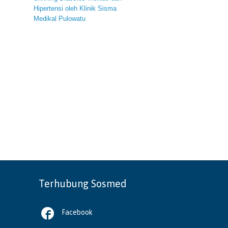
Hipertensi oleh Klinik Sisma
Medikal Pulowatu
Terhubung Sosmed

Facebook