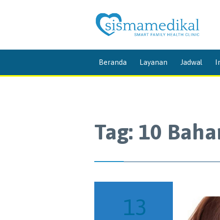
Beranda
Layanan
Jadwal
I
Tag:
10 Baha
13