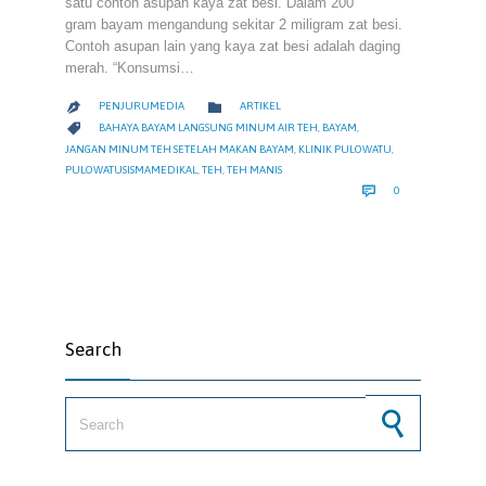
satu contoh asupan kaya zat besi. Dalam 200
gram bayam mengandung sekitar 2 miligram zat besi.
Contoh asupan lain yang kaya zat besi adalah daging
merah. “Konsumsi…
CATEGORY

PENJURUMEDIA
ARTIKEL

CATEGORY

BAHAYA BAYAM LANGSUNG MINUM AIR TEH
,
BAYAM
,
JANGAN MINUM TEH SETELAH MAKAN BAYAM
,
KLINIK PULOWATU
,
PULOWATUSISMAMEDIKAL
,
TEH
,
TEH MANIS
COMMENTS

0
Search
Search for: