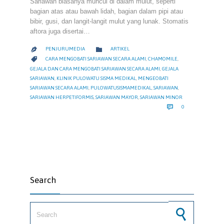
Sariawan biasanya muncul di dalam mulut, seperti
bagian atas atau bawah lidah, bagian dalam pipi atau
bibir, gusi, dan langit-langit mulut yang lunak. Stomatis
aftora juga disertai…
CATEGORY

PENJURUMEDIA
ARTIKEL

CATEGORY

CARA MENGOBATI SARIAWAN SECARA ALAMI
,
CHAMOMILE
,
GEJALA DAN CARA MENGOBATI SARIAWAN SECARA ALAMI
,
GEJALA
SARIAWAN
,
KLINIK PULOWATU SISMA MEDIKAL
,
MENGEOBATI
SARIAWAN SECARA ALAMI
,
PULOWATUSISMAMEDIKAL
,
SARIAWAN
,
SARIAWAN HERPETIFORMIS
,
SARIAWAN MAYOR
,
SARIAWAN MINOR
COMMENTS

0
Search
Search for: