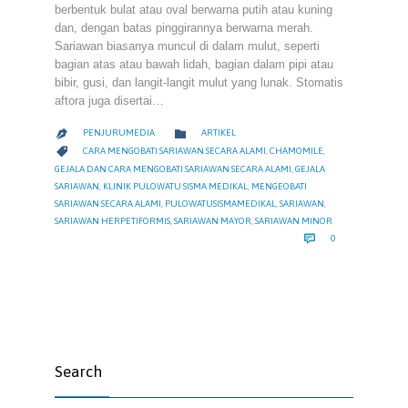
berbentuk bulat atau oval berwarna putih atau kuning
dan, dengan batas pinggirannya berwarna merah.
Sariawan biasanya muncul di dalam mulut, seperti
bagian atas atau bawah lidah, bagian dalam pipi atau
bibir, gusi, dan langit-langit mulut yang lunak. Stomatis
aftora juga disertai…
CATEGORY

PENJURUMEDIA
ARTIKEL

CATEGORY

CARA MENGOBATI SARIAWAN SECARA ALAMI
,
CHAMOMILE
,
GEJALA DAN CARA MENGOBATI SARIAWAN SECARA ALAMI
,
GEJALA
SARIAWAN
,
KLINIK PULOWATU SISMA MEDIKAL
,
MENGEOBATI
SARIAWAN SECARA ALAMI
,
PULOWATUSISMAMEDIKAL
,
SARIAWAN
,
SARIAWAN HERPETIFORMIS
,
SARIAWAN MAYOR
,
SARIAWAN MINOR
COMMENTS

0
Search