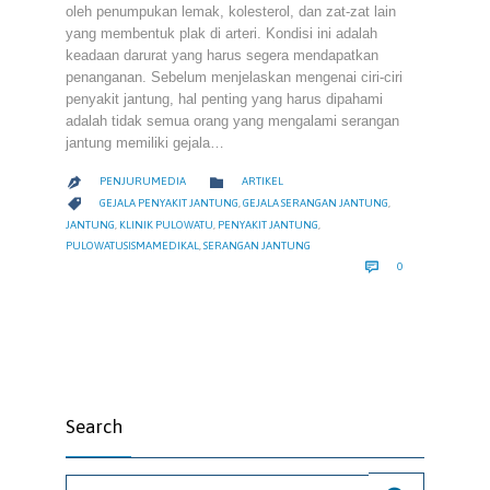
oleh penumpukan lemak, kolesterol, dan zat-zat lain
yang membentuk plak di arteri. Kondisi ini adalah
keadaan darurat yang harus segera mendapatkan
penanganan. Sebelum menjelaskan mengenai ciri-ciri
penyakit jantung, hal penting yang harus dipahami
adalah tidak semua orang yang mengalami serangan
jantung memiliki gejala…
CATEGORY

PENJURUMEDIA
ARTIKEL

CATEGORY

GEJALA PENYAKIT JANTUNG
,
GEJALA SERANGAN JANTUNG
,
JANTUNG
,
KLINIK PULOWATU
,
PENYAKIT JANTUNG
,
PULOWATUSISMAMEDIKAL
,
SERANGAN JANTUNG
COMMENTS

0
Search
Search for: