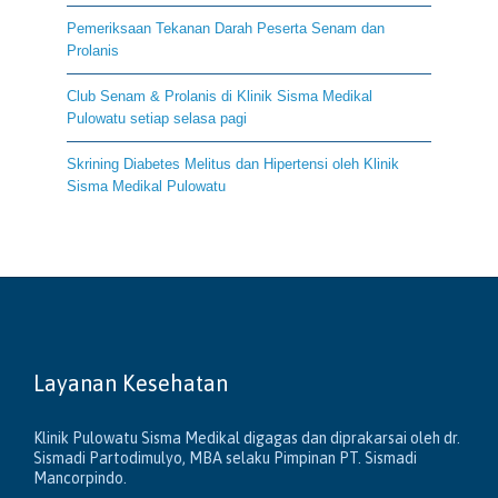
Pemeriksaan Tekanan Darah Peserta Senam dan
Prolanis
Club Senam & Prolanis di Klinik Sisma Medikal
Pulowatu setiap selasa pagi
Skrining Diabetes Melitus dan Hipertensi oleh Klinik
Sisma Medikal Pulowatu
Layanan Kesehatan
Klinik Pulowatu Sisma Medikal digagas dan diprakarsai oleh dr.
Sismadi Partodimulyo, MBA selaku Pimpinan PT. Sismadi
Mancorpindo.