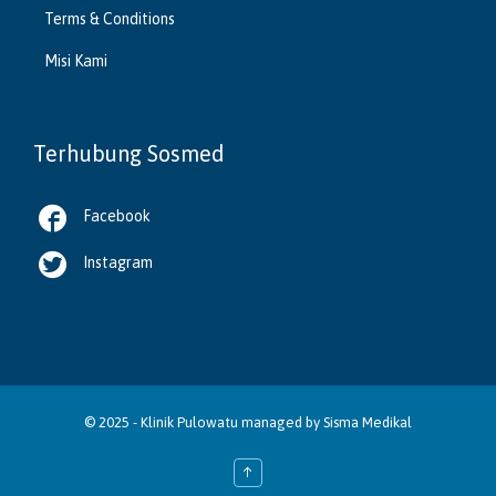
Terms & Conditions
Misi Kami
Terhubung Sosmed

Facebook

Instagram
© 2025 -
Klinik Pulowatu
managed by
Sisma Medikal
↑