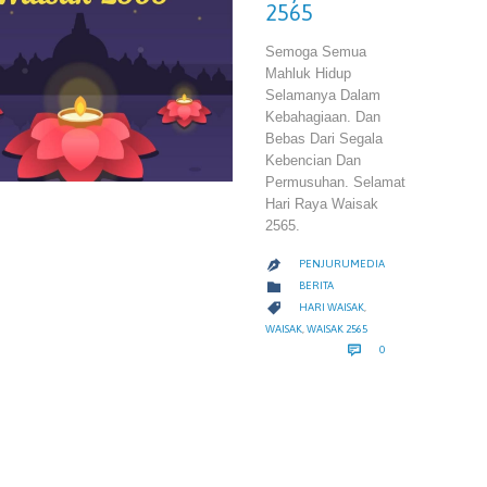
2565
Semoga Semua
Mahluk Hidup
Selamanya Dalam
Kebahagiaan. Dan
Bebas Dari Segala
Kebencian Dan
Permusuhan. Selamat
Hari Raya Waisak
2565.
PENJURUMEDIA

CATEGORY

BERITA
CATEGORY

HARI WAISAK
,
WAISAK
,
WAISAK 2565
COMMENTS

0