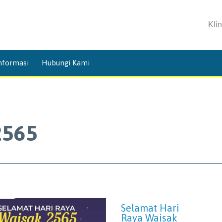
Kli
Skip
nformasi
Hubungi Kami
to
content
2565
Selamat Hari
Raya Waisak