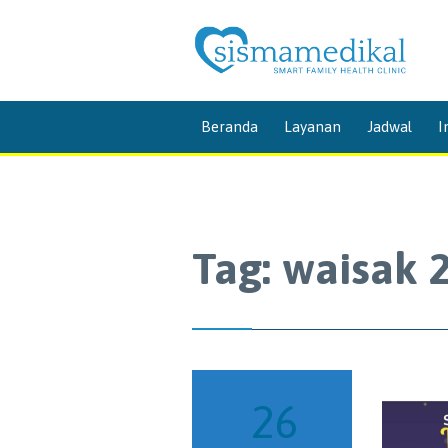
Beranda
Layanan
Jadwal
I
Tag:
waisak 
26