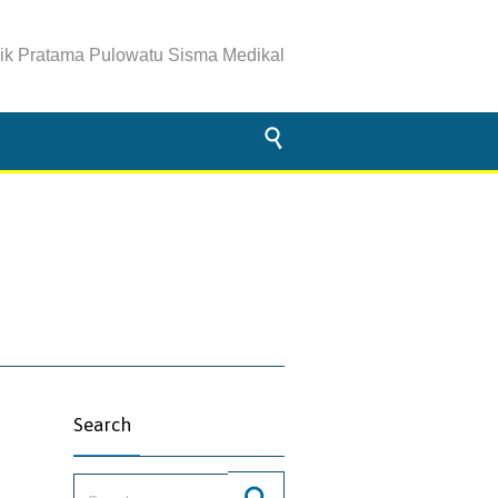
nik Pratama Pulowatu Sisma Medikal

Search
Search for: