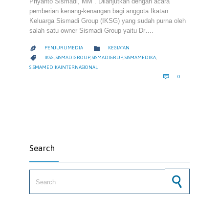
Priyanto Sismadi, MM . Dilanjutkan dengan acara
pemberian kenang-kenangan bagi anggota Ikatan
Keluarga Sismadi Group (IKSG) yang sudah purna oleh
salah satu owner Sismadi Group yaitu Dr….
CATEGORY

PENJURUMEDIA
KEGIATAN

CATEGORY

IKSG
,
SISMADIGROUP
,
SISMADIGRUP
,
SISMAMEDIKA
,
SISMAMEDIKAINTERNASIONAL
COMMENTS

0
Search
Search for: