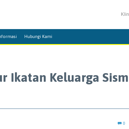
Kli
Skip
nformasi
Hubungi Kami
to
content
r Ikatan Keluarga Sism
C
0
