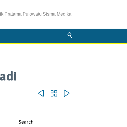
nik Pratama Pulowatu Sisma Medikal

adi



omments
Search