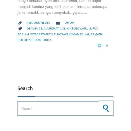
hanya sekadar nyeri otot dan sendi, namun dapat
menjadi kondisi yang lebih serius. Terdapat beberapa
jenis rematik dengan penyebab, gejala,…
CATEGORY

PENJURUMEDIA
UMUM

CATEGORY

DEMAM
,
GEJALA REMATIK
,
KLINIK PULOWATU
,
LUPUS
ADALAH
,
OSTEOARTHRITIS
,
PULOWATUSISMAMEDIKAL
,
REMATIK
,
RHEUMATOID ARTHRITIS
COMMENTS

0
Search
Search for: