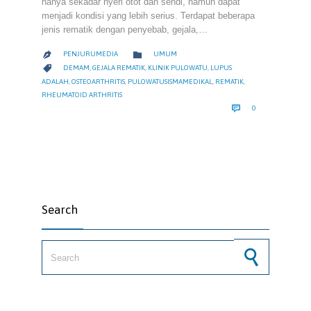
hanya sekadar nyeri otot dan sendi, namun dapat
menjadi kondisi yang lebih serius. Terdapat beberapa
jenis rematik dengan penyebab, gejala,…
CATEGORY

PENJURUMEDIA
UMUM

CATEGORY

DEMAM
,
GEJALA REMATIK
,
KLINIK PULOWATU
,
LUPUS
ADALAH
,
OSTEOARTHRITIS
,
PULOWATUSISMAMEDIKAL
,
REMATIK
,
RHEUMATOID ARTHRITIS
COMMENTS

0
Search
Search for: