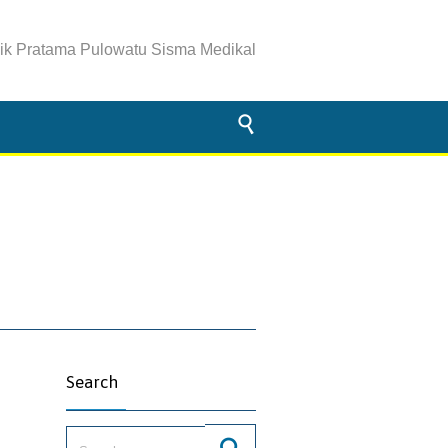
nik Pratama Pulowatu Sisma Medikal

Search
Search for: