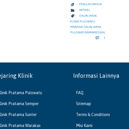
PENJURUMEDIA

CATEGORY

ARTIKEL
CATEGORY

DAUN JARAK
,
KLINIK PULOWATU
,
MANFAAT DAUN JARAK
,
PULOWATUSISMAMEDIKAL
COMMENT

1
ejaring Klinik
Informasi Lainnya
Klinik Pratama Pulowatu
FAQ
Klinik Pratama Semper
Sitemap
Klinik Pratama Sunter
Terms & Conditions
Klinik Pratama Warakas
Misi Kami