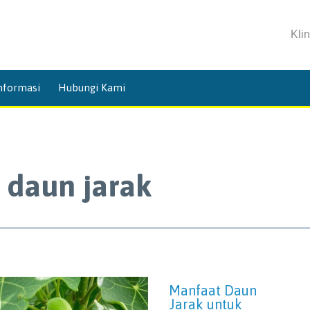
Kli
Skip
nformasi
Hubungi Kami
to
content
 daun jarak
Manfaat Daun
Jarak untuk