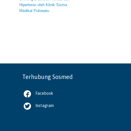
Hipertensi oleh Klinik Sisma
Medikal Pulowatu
Terhubung Sosmed

Facebook

Instagram