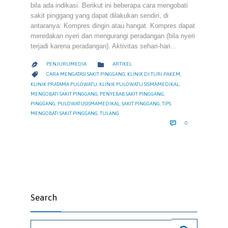
bila ada indikasi. Berikut ini beberapa cara mengobati
sakit pinggang yang dapat dilakukan sendiri, di
antaranya: Kompres dingin atau hangat. Kompres dapat
meredakan nyeri dan mengurangi peradangan (bila nyeri
terjadi karena peradangan). Aktivitas sehari-hari…
CATEGORY

PENJURUMEDIA
ARTIKEL

CATEGORY

CARA MENGATASI SAKIT PINGGANG
,
KLINIK DI TURI PAKEM
,
KLINIK PRATAMA PULOWATU
,
KLINIK PULOWATU SISMAMEDIKAL
,
MENGOBATI SAKIT PINGGANG
,
PENYEBAB SAKIT PINGGANG
,
PINGGANG
,
PULOWATUSISMAMEDIKAL
,
SAKIT PINGGANG
,
TIPS
MENGOBATI SAKIT PINGGANG
,
TULANG
COMMENTS

0
Search
Search for: