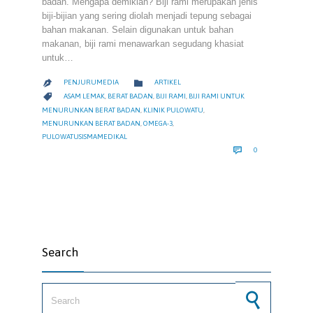
badan. Mengapa demikian? Biji rami merupakan jenis
biji-bijian yang sering diolah menjadi tepung sebagai
bahan makanan. Selain digunakan untuk bahan
makanan, biji rami menawarkan segudang khasiat
untuk…
CATEGORY

PENJURUMEDIA
ARTIKEL

CATEGORY

ASAM LEMAK
,
BERAT BADAN
,
BIJI RAMI
,
BIJI RAMI UNTUK
MENURUNKAN BERAT BADAN
,
KLINIK PULOWATU
,
MENURUNKAN BERAT BADAN
,
OMEGA-3
,
PULOWATUSISMAMEDIKAL
COMMENTS

0
Search
Search for: