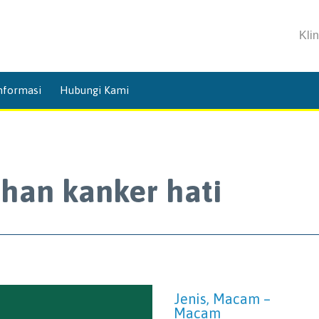
Kli
Skip
nformasi
Hubungi Kami
to
content
han kanker hati
Jenis, Macam –
Macam