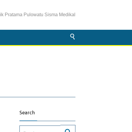
nik Pratama Pulowatu Sisma Medikal

Search
Search for: