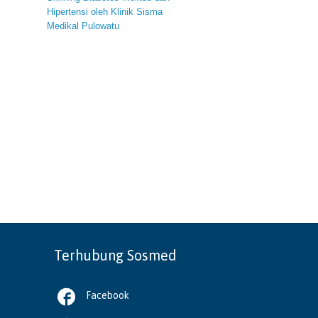
Hipertensi oleh Klinik Sisma
Medikal Pulowatu
Terhubung Sosmed

Facebook