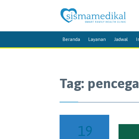
Beranda
Layanan
Jadwal
I
Tag:
pencega
19