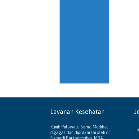
Layanan Kesehatan
J
Klinik Pulowatu Sisma Medikal
digagas dan diprakarsai oleh dr.
Sismadi Partodimulyo, MBA