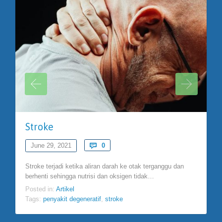
Stroke
Comments
June 29, 2021

0
Stroke terjadi ketika aliran darah ke otak terganggu dan
berhenti sehingga nutrisi dan oksigen tidak…
Posted in:
Artikel
Tags:
penyakit degeneratif
,
stroke