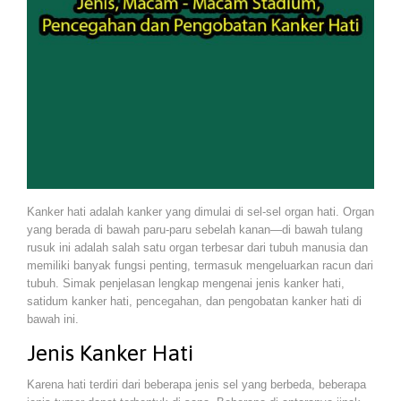
Kanker hati adalah kanker yang dimulai di sel-sel organ hati. Organ
yang berada di bawah paru-paru sebelah kanan—di bawah tulang
rusuk ini adalah salah satu organ terbesar dari tubuh manusia dan
memiliki banyak fungsi penting, termasuk mengeluarkan racun dari
tubuh. Simak penjelasan lengkap mengenai jenis kanker hati,
satidum kanker hati, pencegahan, dan pengobatan kanker hati di
bawah ini.
Jenis Kanker Hati
Karena hati terdiri dari beberapa jenis sel yang berbeda, beberapa