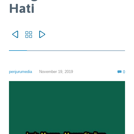
Hati



Com
penjurumedia
November 19, 2019
0
