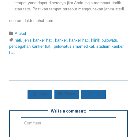
tempat yang dapat dipercaya jika Anda ingin membuat tindik
atau tato. Pastikan tempat tersebut menggunakan jarum steril.
source: doktersehat.com
Category

Artikel
Tags

hati
,
jenis kanker hati
,
kanker
,
kanker hati
,
klinik pulowatu
,
pencegahan kanker hati
,
pulowatusismamedikal
,
stadium kanker
hati



Like
Tweet
+1
Write a comment: