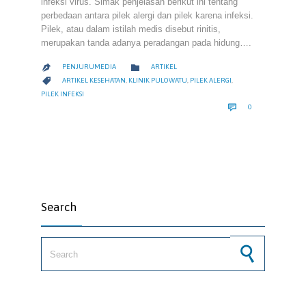
infeksi virus. Simak penjelasan berikut ini tentang
perbedaan antara pilek alergi dan pilek karena infeksi.
Pilek, atau dalam istilah medis disebut rinitis,
merupakan tanda adanya peradangan pada hidung….
CATEGORY

PENJURUMEDIA
ARTIKEL

CATEGORY

ARTIKEL KESEHATAN
,
KLINIK PULOWATU
,
PILEK ALERGI
,
PILEK INFEKSI
COMMENTS

0
Search
Search for: