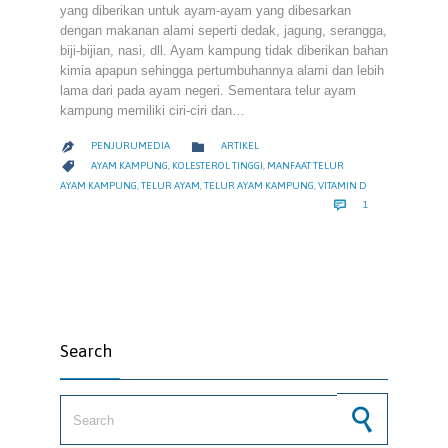
yang diberikan untuk ayam-ayam yang dibesarkan
dengan makanan alami seperti dedak, jagung, serangga,
biji-bijian, nasi, dll. Ayam kampung tidak diberikan bahan
kimia apapun sehingga pertumbuhannya alami dan lebih
lama dari pada ayam negeri. Sementara telur ayam
kampung memiliki ciri-ciri dan…
CATEGORY

PENJURUMEDIA
ARTIKEL

CATEGORY

AYAM KAMPUNG
,
KOLESTEROL TINGGI
,
MANFAAT TELUR
AYAM KAMPUNG
,
TELUR AYAM
,
TELUR AYAM KAMPUNG
,
VITAMIN D
COMMENT

1
Search
Search for: