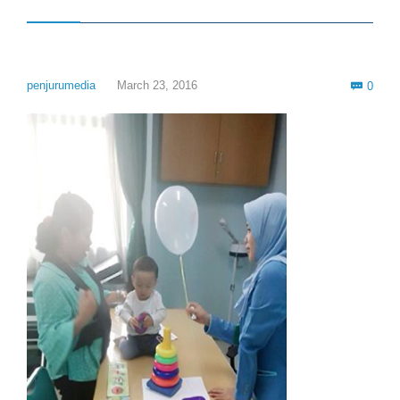
Com
penjurumedia
March 23, 2016
0
