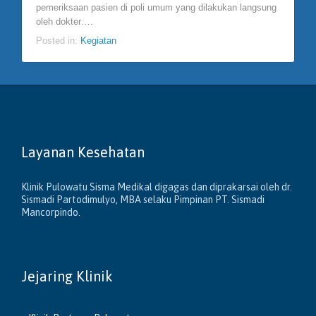
pemeriksaan pasien di poli umum yang dilakukan langsung
oleh dokter….
Posted in:
Kegiatan
Layanan Kesehatan
Klinik Pulowatu Sisma Medikal digagas dan diprakarsai oleh dr.
Sismadi Partodimulyo, MBA selaku Pimpinan PT. Sismadi
Mancorpindo.
Jejaring Klinik