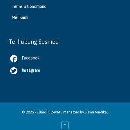
Terms & Conditions
Misi Kami
Terhubung Sosmed

Facebook

Instagram
© 2025 -
Klinik Pulowatu
managed by
Sisma Medikal
↑