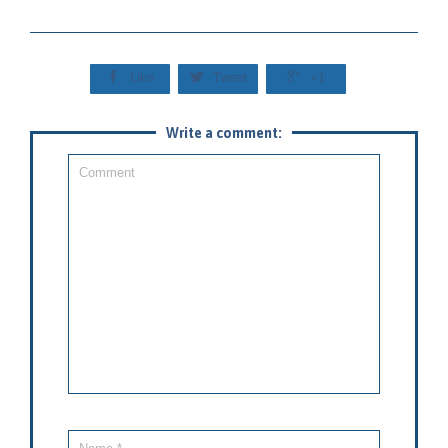



Like
Tweet
+1
Write a comment: