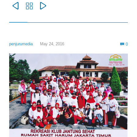



Com
penjurumedia
May 24, 2016
0
