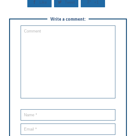



Like
Tweet
+1
Write a comment: