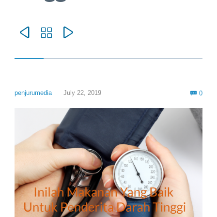



Com
penjurumedia
July 22, 2019
0
