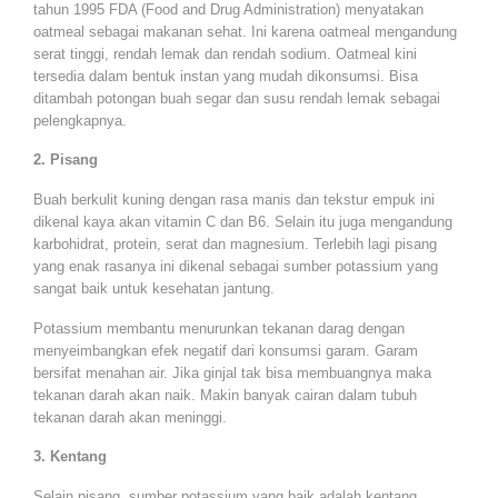
tahun 1995 FDA (Food and Drug Administration) menyatakan
oatmeal sebagai makanan sehat. Ini karena oatmeal mengandung
serat tinggi, rendah lemak dan rendah sodium. Oatmeal kini
tersedia dalam bentuk instan yang mudah dikonsumsi. Bisa
ditambah potongan buah segar dan susu rendah lemak sebagai
pelengkapnya.
2. Pisang
Buah berkulit kuning dengan rasa manis dan tekstur empuk ini
dikenal kaya akan vitamin C dan B6. Selain itu juga mengandung
karbohidrat, protein, serat dan magnesium. Terlebih lagi pisang
yang enak rasanya ini dikenal sebagai sumber potassium yang
sangat baik untuk kesehatan jantung.
Potassium membantu menurunkan tekanan darag dengan
menyeimbangkan efek negatif dari konsumsi garam. Garam
bersifat menahan air. Jika ginjal tak bisa membuangnya maka
tekanan darah akan naik. Makin banyak cairan dalam tubuh
tekanan darah akan meninggi.
3. Kentang
Selain pisang, sumber potassium yang baik adalah kentang.