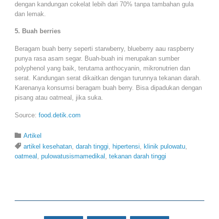
dengan kandungan cokelat lebih dari 70% tanpa tambahan gula
dan lemak.
5. Buah berries
Beragam buah berry seperti starwberry, blueberry aau raspberry
punya rasa asam segar. Buah-buah ini merupakan sumber
polyphenol yang baik, terutama anthocyanin, mikronutrien dan
serat. Kandungan serat dikaitkan dengan turunnya tekanan darah.
Karenanya konsumsi beragam buah berry. Bisa dipadukan dengan
pisang atau oatmeal, jika suka.
Source:
food.detik.com
Category

Artikel
Tags

artikel kesehatan
,
darah tinggi
,
hipertensi
,
klinik pulowatu
,
oatmeal
,
pulowatusismamedikal
,
tekanan darah tinggi