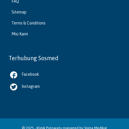
FAQ
Sitemap
Terms & Conditions
Misi Kami
Terhubung Sosmed

Facebook

Instagram
© 2025 -
Klinik Pulowatu
managed by
Sisma Medikal