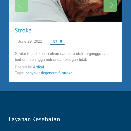
Stroke
Comments
June 29, 2021

0
Stroke terjadi ketika aliran darah ke otak terganggu dan
berhenti sehingga nutrisi dan oksigen tidak…
Posted in:
Artikel
Tags:
penyakit degeneratif
,
stroke
Layanan Kesehatan