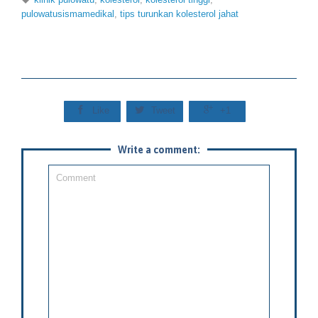
pulowatusismamedikal
,
tips turunkan kolesterol jahat



Like
Tweet
+1
Write a comment: