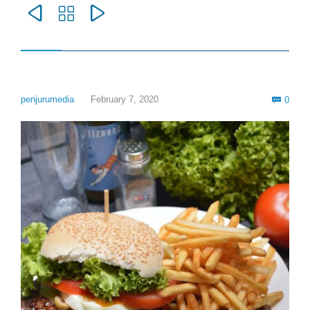



Com
penjurumedia
February 7, 2020
0
