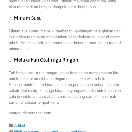
menurunkan kadar kolesterol. Hindari makanan cepat saji yang
bisa memberikan banyak dampak buruk bagi tubuh.
Minum Susu
Minum susu yang memiliki tambahan kandungan beta glukan dan
inulin bisa membantu menurunkan kadar kolesterol jahat di dalam
tubuh. Hal ini berarti, kita harus benar-benar cermat dalam memilih
minuman ini.
Melakukan Olahraga Ringan
Tak hanya naik turun tangga, pakar kesehatan menyarankan kita
untuk melakukan olahraga ringan di sela-sela waktu bekerja.
Sebagai contoh, kita bisa melakukan peregangan setiap dua jam
sekali. Selain itu, kita juga bisa menyempatkan diri untuk berjalan
kaki di waktu istirahat atau jam makan siang sambil menikmati
taman di sekitar tempat kerja.
source: doktersehat.com
Category

Artikel
Tags

klinik pulowatu
,
kolesterol
,
kolesterol tinggi
,