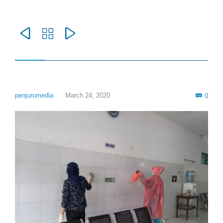



Com
penjurumedia
March 24, 2020
0
