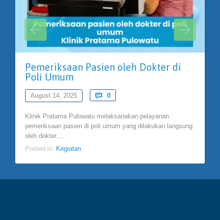
Pemeriksaan Pasien oleh Dokter di
Poli Umum
Comments
August 14, 2025

0
Klinik Pratama Pulowatu melaksanakan pelayanan
pemeriksaan pasien di poli umum yang dilakukan langsung
oleh dokter….
Posted in:
Kegiatan