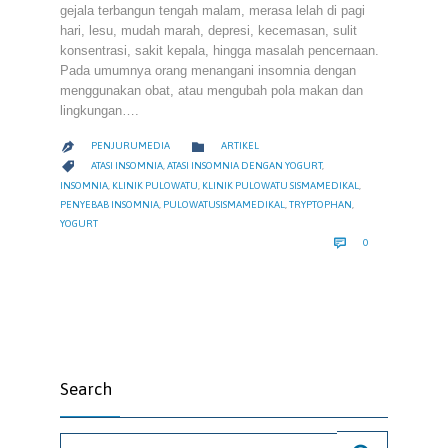
gejala terbangun tengah malam, merasa lelah di pagi
hari, lesu, mudah marah, depresi, kecemasan, sulit
konsentrasi, sakit kepala, hingga masalah pencernaan.
Pada umumnya orang menangani insomnia dengan
menggunakan obat, atau mengubah pola makan dan
lingkungan….
CATEGORY

PENJURUMEDIA
ARTIKEL

CATEGORY

ATASI INSOMNIA
,
ATASI INSOMNIA DENGAN YOGURT
,
INSOMNIA
,
KLINIK PULOWATU
,
KLINIK PULOWATU SISMAMEDIKAL
,
PENYEBAB INSOMNIA
,
PULOWATUSISMAMEDIKAL
,
TRYPTOPHAN
,
YOGURT
COMMENTS

0
Search
Search for: